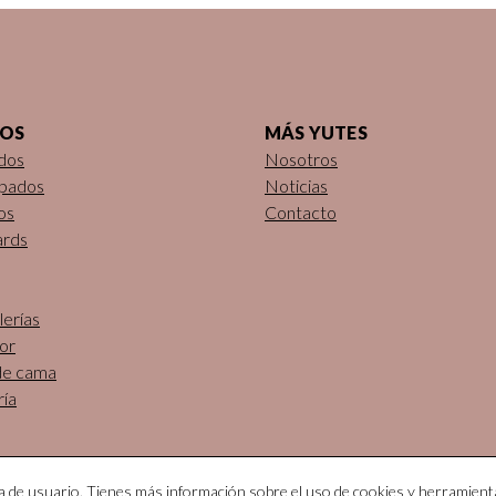
DOS
MÁS YUTES
dos
Nosotros
pados
Noticias
os
Contacto
ards
erías
or
de cama
ría
ia de usuario. Tienes más información sobre el uso de cookies y herramient