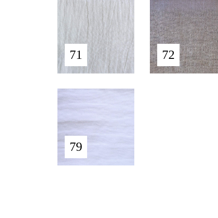
71
72
79