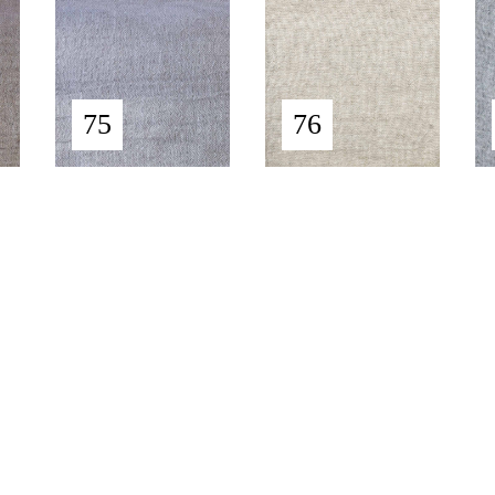
75
76