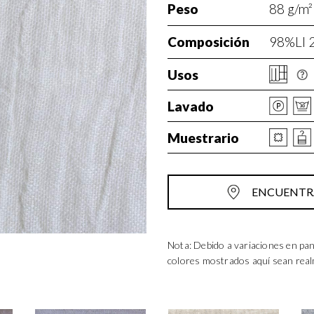
Peso
88 g/m²
Composición
98%LI 
Usos
Lavado
Muestrario
ENCUENTRA
Nota: Debido a variaciones en pan
colores mostrados aquí sean rea