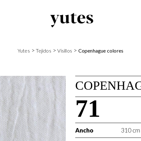
>
>
>
Yutes
Tejidos
Visillos
Copenhague colores
COPENHAG
71
Ancho
310 cm 