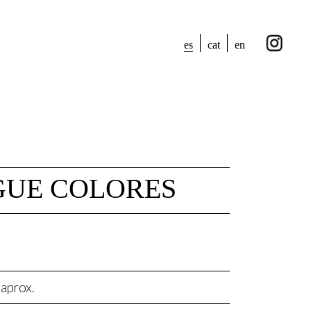
es
cat
en
UE COLORES
aprox.