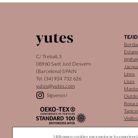
TEJI
Borda
Estam
C/ Treball, 3
Ignífug
08960 Sant Just Desvern
Jacqu
(Barcelona) SPAIN
Linos
Tel.
(34) 934 732 626
Lisos
yutes@yutes.com
Mantel
Síguenos!
Outdo
Ropa 
Tapice
Visillos
Utilizamos cookies para mejorar tu experienc