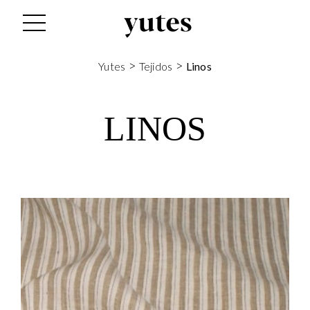
>
>
Yutes
Tejidos
Linos
LINOS