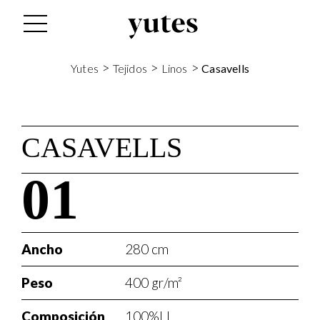
>
>
>
Yutes
Tejidos
Linos
Casavells
CASAVELLS
01
Ancho
280 cm
Peso
400 gr/m²
Composición
100%LI