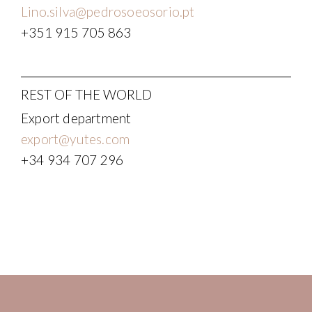
Lino.silva@pedrosoeosorio.pt
+351 915 705 863
REST OF THE WORLD
Export department
export@yutes.com
+34 934 707 296