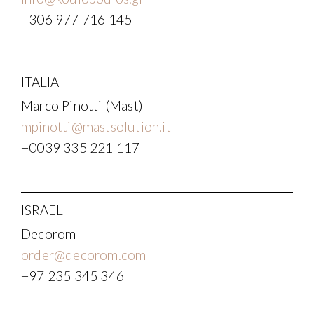
+306 977 716 145
ITALIA
Marco Pinotti (Mast)
mpinotti@mastsolution.it
+0039 335 221 117
ISRAEL
Decorom
order@decorom.com
+97 235 345 346