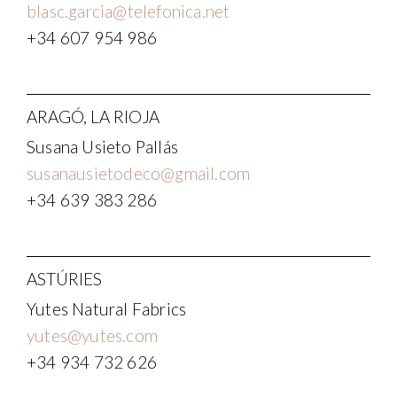
blasc.garcia@telefonica.net
+34 607 954 986
ARAGÓ, LA RIOJA
Susana Usieto Pallás
susanausietodeco@gmail.com
+34 639 383 286
ASTÚRIES
Yutes Natural Fabrics
yutes@yutes.com
+34 934 732 626