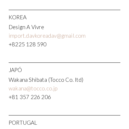
KOREA
Design A Vivre
import.davkoreadav@gmail.com
+8225 128 590
JAPÓ
Wakana Shibata (Tocco Co. ltd)
wakana@tocco.co.jp
+81 357 226 206
PORTUGAL