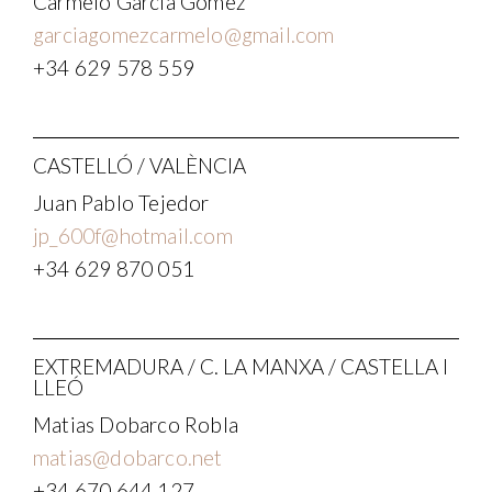
Carmelo Garcia Gómez
garciagomezcarmelo@gmail.com
+34 629 578 559
CASTELLÓ / VALÈNCIA
Juan Pablo Tejedor
jp_600f@hotmail.com
+34 629 870 051
EXTREMADURA / C. LA MANXA / CASTELLA I
LLEÓ
Matias Dobarco Robla
matias@dobarco.net
+34 670 644 127