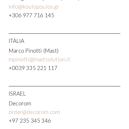
info@koulopoulos.gr
+306 977 716 145
ITÀLIA
Marco Pinotti (Mast)
mpinotti@mastsolution.it
+0039 335 221 117
ISRAEL
Decorom
order@decorom.com
+97 235 345 346