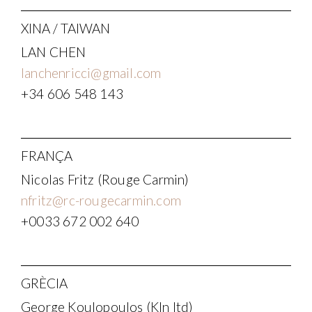
XINA / TAIWAN
LAN CHEN
lanchenricci@gmail.com
+34 606 548 143
FRANÇA
Nicolas Fritz (Rouge Carmin)
nfritz@rc-rougecarmin.com
+0033 672 002 640
GRÈCIA
George Koulopoulos (Kln ltd)