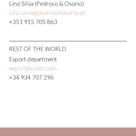
Lino Silva (Pedroso & Osorio)
Lino.silva@pedrosoeosorio.pt
+351 915 705 863
REST OF THE WORLD
Export department
export@yutes.com
+34 934 707 296