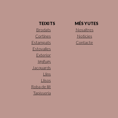
TEIXITS
MÉS YUTES
Brodats
Nosaltres
Cortines
Notícies
Estampats
Contacte
Estovalles
Exterior
Ignífugs
Jacquards
Llins
Llisos
Roba de llit
Tapisseria