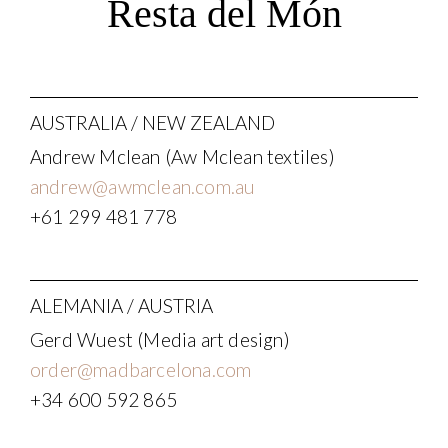
Resta del Món
AUSTRALIA / NEW ZEALAND
Andrew Mclean (Aw Mclean textiles)
andrew@awmclean.com.au
+61 299 481 778
ALEMANIA / AUSTRIA
Gerd Wuest (Media art design)
order@madbarcelona.com
+34 600 592 865