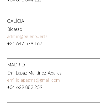
GALÍCIA
Bicasso
admin@belenpuerta
+34 647 579 167
MADRID
Emi Lapaz Martínez-Abarca
emiliolapazma@gmail.com
+34 629 882 259