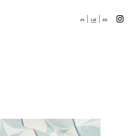
cat
es
en