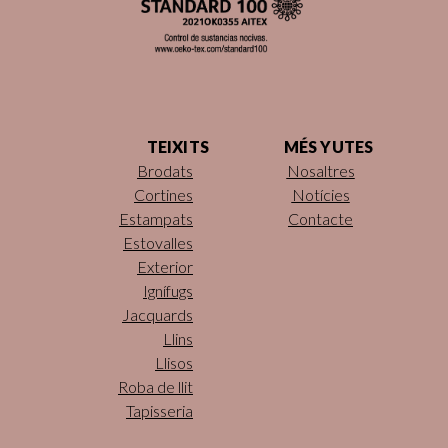
TEIXITS
MÉS YUTES
Brodats
Nosaltres
Cortines
Notícies
Estampats
Contacte
Estovalles
Exterior
Ignífugs
Jacquards
Llins
Llisos
Roba de llit
Tapisseria