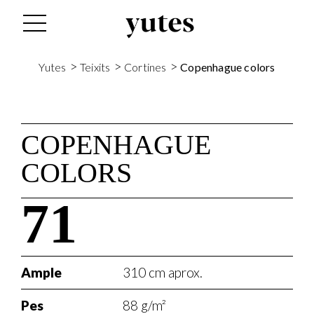
>
>
>
Yutes
Teixits
Cortines
Copenhague colors
COPENHAGUE
COLORS
71
Ample
310 cm aprox.
Pes
88 g/m²