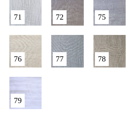
71
72
75
76
77
78
79