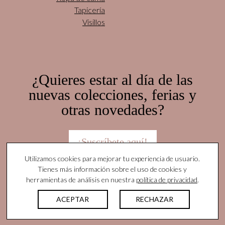
Tapicería
Visillos
¿Quieres estar al día de las
nuevas colecciones, ferias y
otras novedades?
¡Suscríbete aquí!
Utilizamos cookies para mejorar tu experiencia de usuario.
Tienes más información sobre el uso de cookies y
herramientas de análisis en nuestra
política de privacidad
.
© Yutes Natural Fabrics. Todos los derechos
reservados |
Nota legal
|
Política de privacidad
|
ACEPTAR
RECHAZAR
Protocolo Acoso