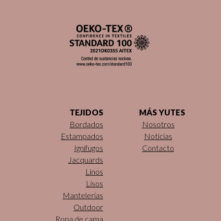
TEJIDOS
MÁS YUTES
Bordados
Nosotros
Estampados
Noticias
Ignífugos
Contacto
Jacquards
Linos
Lisos
Mantelerías
Outdoor
Ropa de cama