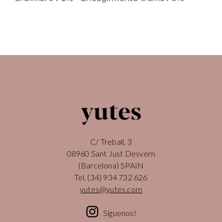
C/ Treball, 3
08960 Sant Just Desvern
(Barcelona) SPAIN
Tel.
(34) 934 732 626
yutes@yutes.com
Síguenos!