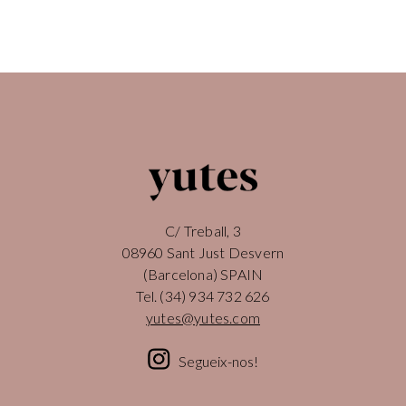
C/ Treball, 3
08960 Sant Just Desvern
(Barcelona) SPAIN
Tel.
(34) 934 732 626
yutes@yutes.com
Segueix-nos!