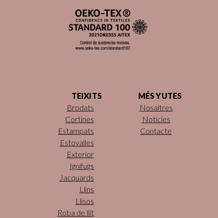
TEIXITS
MÉS YUTES
Brodats
Nosaltres
Cortines
Notícies
Estampats
Contacte
Estovalles
Exterior
Ignífugs
Jacquards
Llins
Llisos
Roba de llit