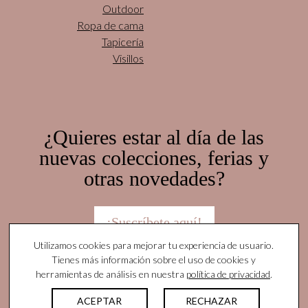
Outdoor
Ropa de cama
Tapicería
Visillos
¿Quieres estar al día de las
nuevas colecciones, ferias y
otras novedades?
¡Suscríbete aquí!
Utilizamos cookies para mejorar tu experiencia de usuario.
Tienes más información sobre el uso de cookies y
herramientas de análisis en nuestra
política de privacidad
.
© Yutes Natural Fabrics. Todos los derechos
reservados |
Nota legal
|
Política de privacidad
|
ACEPTAR
RECHAZAR