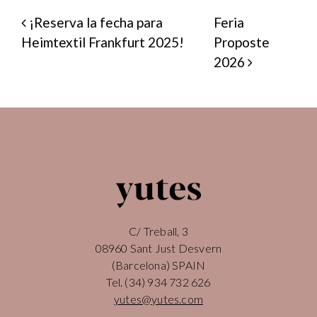
NAVEGACIÓN DE
¡Reserva la fecha para
Feria
Heimtextil Frankfurt 2025!
Proposte
2026
C/ Treball, 3
08960 Sant Just Desvern
(Barcelona) SPAIN
Tel.
(34) 934 732 626
yutes@yutes.com