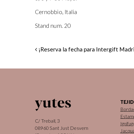
Cernobbio, Italia
Stand num. 20
NAVEG
¡Reserva la fecha para Intergift Madr
TEJI
Borda
Estam
C/ Treball, 3
Ignífug
08960 Sant Just Desvern
Jacqu