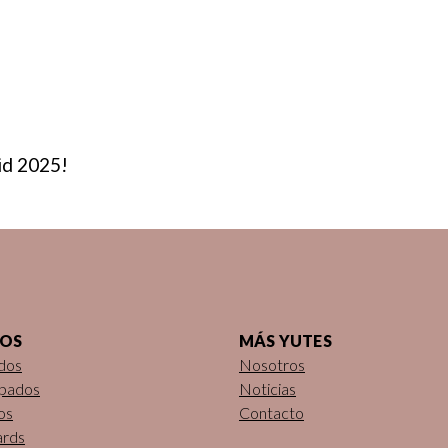
ACIÓN DE
id 2025!
DOS
MÁS YUTES
dos
Nosotros
pados
Noticias
os
Contacto
ards