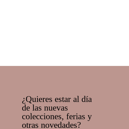
 ENTRADA
¿Quieres estar al día
de las nuevas
colecciones, ferias y
otras novedades?