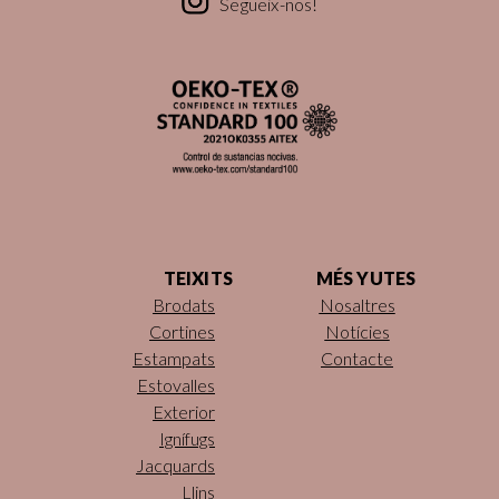
Segueix-nos!
TEIXITS
MÉS YUTES
Brodats
Nosaltres
Cortines
Notícies
Estampats
Contacte
Estovalles
Exterior
Ignífugs
Jacquards
Llins