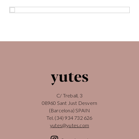
C/ Treball, 3
08960 Sant Just Desvern
(Barcelona) SPAIN
Tel.
(34) 934 732 626
yutes@yutes.com