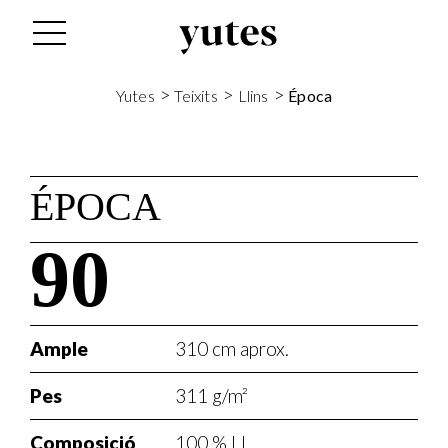
>
>
>
Yutes
Teixits
Llins
Época
ÉPOCA
90
Ample
310 cm aprox.
Pes
311 g/m²
Composició
100 % LI