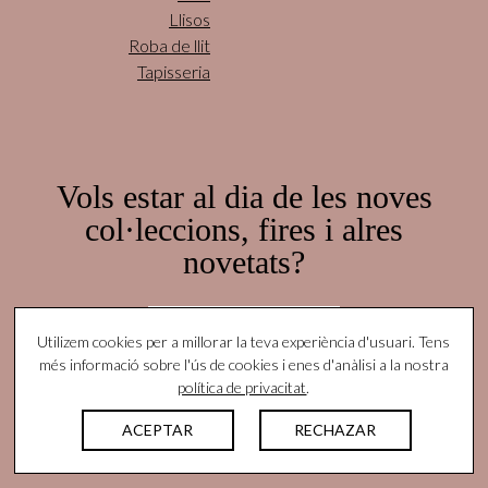
Llisos
Roba de llit
Tapisseria
Vols estar al dia de les noves
col·leccions, fires i alres
novetats?
Subscriu-te aquí!
Utilizem cookies per a millorar la teva experiència d'usuari. Tens
més informació sobre l'ús de cookies i enes d'anàlisi a la nostra
política de privacitat
.
© Yutes Natural Fabrics. Tots els drets reservats |
ACEPTAR
RECHAZAR
Nota legal
|
Política de privacitat
|
Protocolo