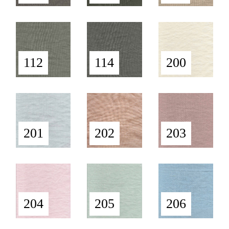
112
114
200
201
202
203
204
205
206