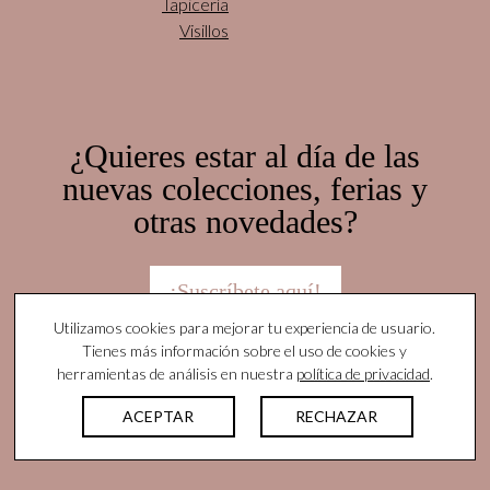
Tapicería
Visillos
¿Quieres estar al día de las
nuevas colecciones, ferias y
otras novedades?
¡Suscríbete aquí!
Utilizamos cookies para mejorar tu experiencia de usuario.
Tienes más información sobre el uso de cookies y
herramientas de análisis en nuestra
política de privacidad
.
© Yutes Natural Fabrics. Todos los derechos
reservados |
Nota legal
|
Política de privacidad
|
ACEPTAR
RECHAZAR
Protocolo Acoso