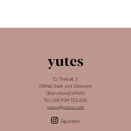
C/ Treball, 3
08960 Sant Just Desvern
(Barcelona) SPAIN
Tel.
(34) 934 732 626
yutes@yutes.com
Síguenos!