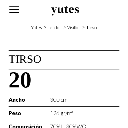
>
>
>
Yutes
Tejidos
Visillos
Tirso
TIRSO
20
Ancho
300 cm
Peso
126 gr/m²
Composición
70%LI 30%WO