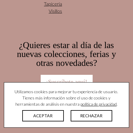
Tapicería
Visillos
¿Quieres estar al día de las
nuevas colecciones, ferias y
otras novedades?
¡Suscríbete aquí!
Utilizamos cookies para mejorar tu experiencia de usuario.
Tienes más información sobre el uso de cookies y
herramientas de análisis en nuestra
política de privacidad
.
© Yutes Natural Fabrics. Todos los derechos
reservados |
Nota legal
|
Política de privacidad
|
ACEPTAR
RECHAZAR
Protocolo Acoso