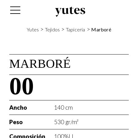
>
>
>
Yutes
Tejidos
Tapicería
Marboré
MARBORÉ
00
Ancho
140 cm
Peso
530 gr/m²
Composición
100%LI