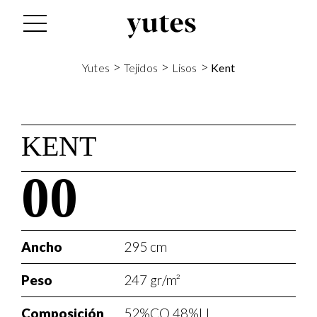
>
>
>
Yutes
Tejidos
Lisos
Kent
KENT
00
Ancho
295 cm
Peso
247 gr/m²
Composición
52%CO 48%LI