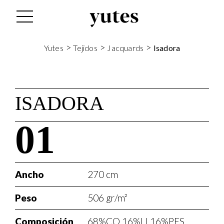
>
>
>
Yutes
Tejidos
Jacquards
Isadora
ISADORA
01
Ancho
270 cm
Peso
506 gr/m²
Composición
68%CO 16%LI 16%PES