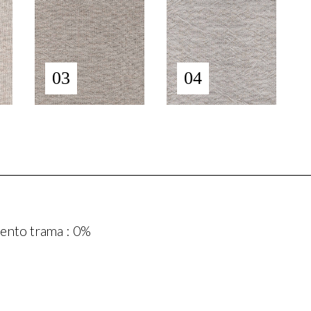
03
04
ento trama : 0%