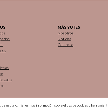
DOS
MÁS YUTES
dos
Nosotros
pados
Noticias
os
Contacto
ards
erías
or
de cama
ría
ia de usuario. Tienes más información sobre el uso de cookies y herramient