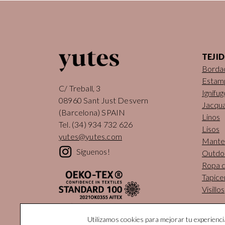
TEJI
Borda
Estam
C/ Treball, 3
Ignífug
08960 Sant Just Desvern
Jacqu
(Barcelona) SPAIN
Linos
Tel.
(34) 934 732 626
Lisos
yutes@yutes.com
Mantel
Síguenos!
Outdo
Ropa 
Tapice
Visillos
Utilizamos cookies para mejorar tu experienc