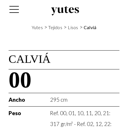
>
>
>
Yutes
Tejidos
Lisos
Calviá
CALVIÁ
00
Ancho
295 cm
Peso
Ref. 00, 01, 10, 11, 20, 21:
317 gr/m² - Ref. 02, 12, 22: