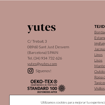
TEJI
Borda
Estam
C/ Treball, 3
Ignífug
08960 Sant Just Desvern
Jacqu
(Barcelona) SPAIN
Linos
Tel.
(34) 934 732 626
Lisos
yutes@yutes.com
Mantel
Síguenos!
Outdo
Ropa 
Tapice
Visillos
Utilizamos cookies para mejorar tu experienc