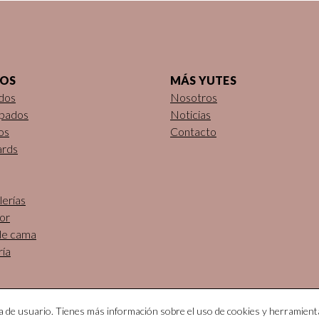
DOS
MÁS YUTES
dos
Nosotros
pados
Noticias
os
Contacto
ards
erías
or
de cama
ría
ia de usuario. Tienes más información sobre el uso de cookies y herramient