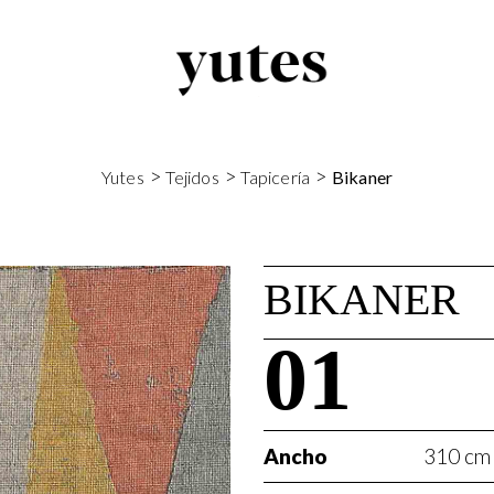
>
>
>
Yutes
Tejidos
Tapicería
Bikaner
BIKANER
01
Ancho
310 cm