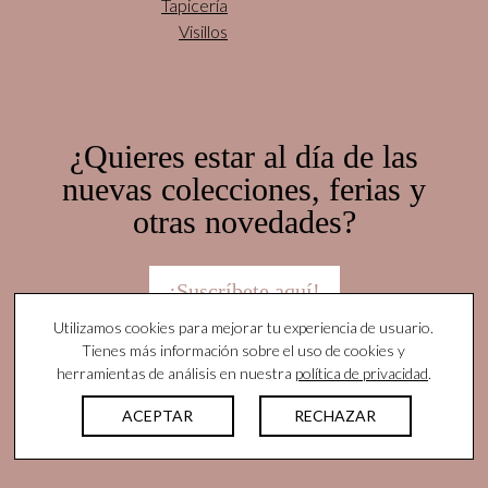
Tapicería
Visillos
¿Quieres estar al día de las
nuevas colecciones, ferias y
otras novedades?
¡Suscríbete aquí!
Utilizamos cookies para mejorar tu experiencia de usuario.
Tienes más información sobre el uso de cookies y
herramientas de análisis en nuestra
política de privacidad
.
© Yutes Natural Fabrics. Todos los derechos
reservados |
Nota legal
|
Política de privacidad
|
ACEPTAR
RECHAZAR
Protocolo Acoso