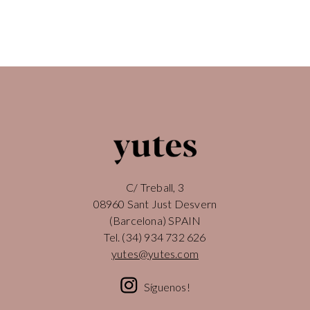
C/ Treball, 3
08960 Sant Just Desvern
(Barcelona) SPAIN
Tel.
(34) 934 732 626
yutes@yutes.com
Síguenos!