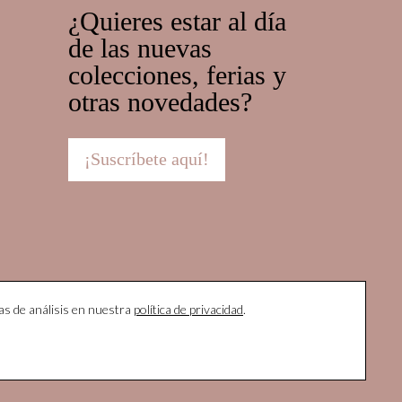
¿Quieres estar al día
de las nuevas
colecciones, ferias y
otras novedades?
¡Suscríbete aquí!
as de análisis en nuestra
política de privacidad
.
cidad
|
Protocolo Acoso