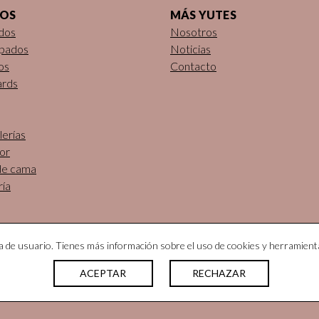
DOS
MÁS YUTES
dos
Nosotros
pados
Noticias
os
Contacto
ards
erías
or
de cama
ría
ia de usuario. Tienes más información sobre el uso de cookies y herramient
ACEPTAR
RECHAZAR
s. Todos los derechos reservados |
Nota legal
|
Política de priva