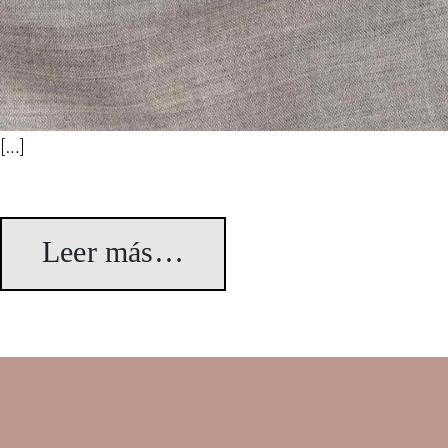
[…]
Leer más…
from Wakana