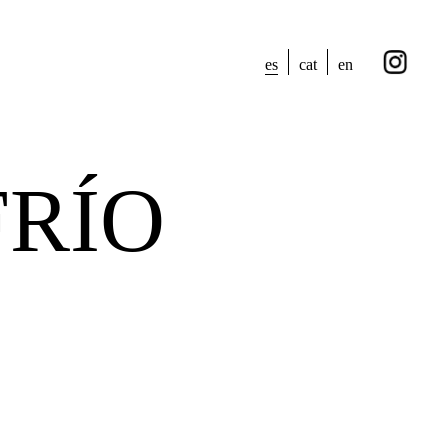
es
cat
en
FRÍO