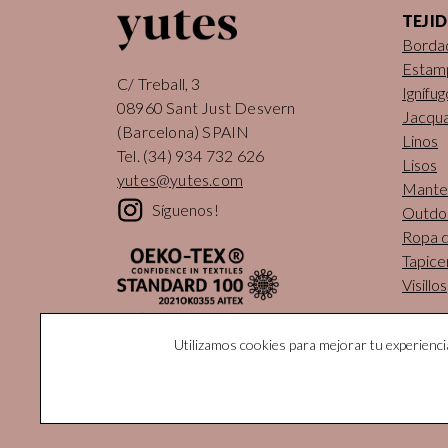
TEJI
Borda
Estam
C/ Treball, 3
Ignífug
08960 Sant Just Desvern
Jacqu
(Barcelona) SPAIN
Linos
Tel.
(34) 934 732 626
Lisos
yutes@yutes.com
Mantel
Síguenos!
Outdo
Ropa 
Tapice
Visillos
Utilizamos cookies para mejorar tu experienc
© Yutes Natural Fabric