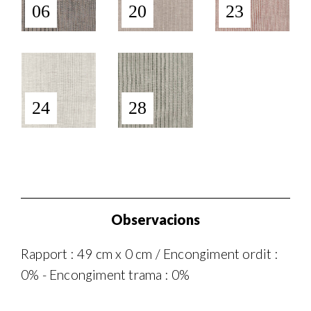
06
20
23
24
28
Observacions
Rapport : 49 cm x 0 cm / Encongiment ordit :
0% - Encongiment trama : 0%