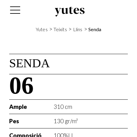
>
>
>
Yutes
Teixits
Llins
Senda
SENDA
06
Ample
310 cm
Pes
130 gr/m²
Composició
100%LI