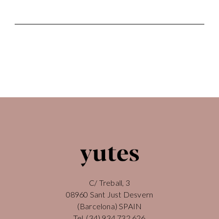
C/ Treball, 3
08960 Sant Just Desvern
(Barcelona) SPAIN
Tel.
(34) 934 732 626