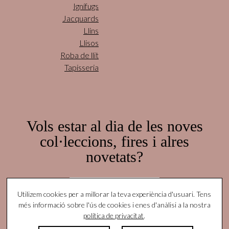
Ignífugs
Jacquards
Llins
Llisos
Roba de llit
Tapisseria
Vols estar al dia de les noves
col·leccions, fires i alres
novetats?
Subscriu-te aquí!
Utilizem cookies per a millorar la teva experiència d'usuari. Tens
més informació sobre l'ús de cookies i enes d'anàlisi a la nostra
política de privacitat
.