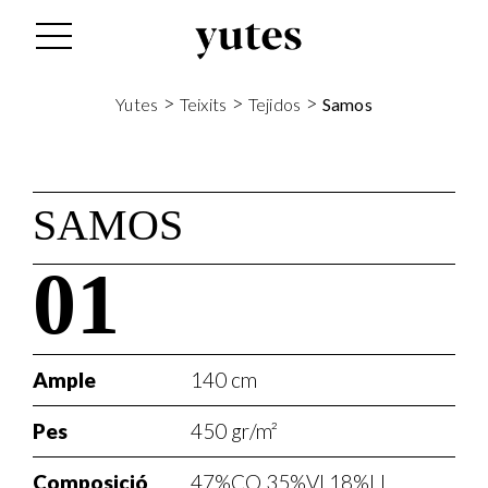
>
>
>
Yutes
Teixits
Tejidos
Samos
SAMOS
01
Ample
140 cm
Pes
450 gr/m²
Composició
47%CO 35%VI 18%LI