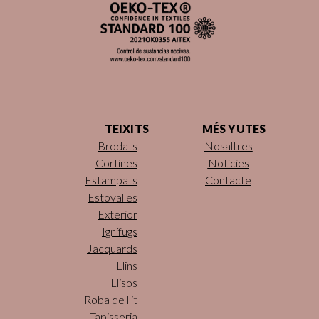
TEIXITS
MÉS YUTES
Brodats
Nosaltres
Cortines
Notícies
Estampats
Contacte
Estovalles
Exterior
Ignífugs
Jacquards
Llins
Llisos
Roba de llit
Tapisseria