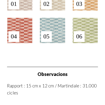
01
02
03
04
05
06
Observacions
Rapport : 15 cm x 12 cm / Martindale : 31.000
cicles