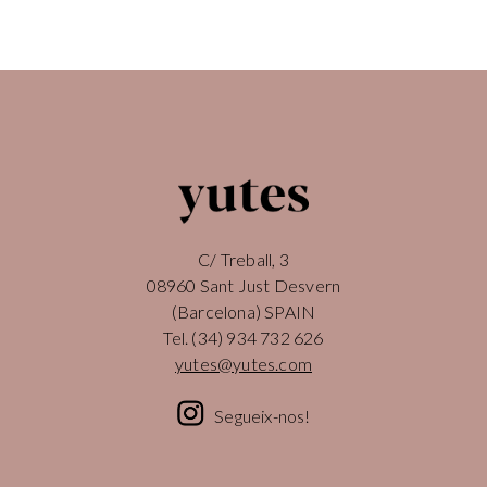
C/ Treball, 3
08960 Sant Just Desvern
(Barcelona) SPAIN
Tel.
(34) 934 732 626
yutes@yutes.com
Segueix-nos!