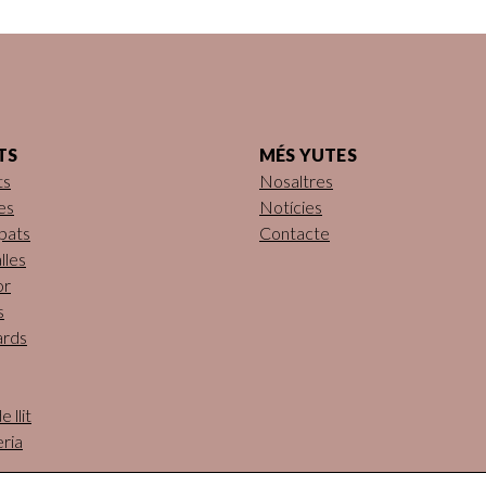
TS
MÉS YUTES
ts
Nosaltres
es
Notícies
pats
Contacte
lles
or
s
ards
 llit
eria