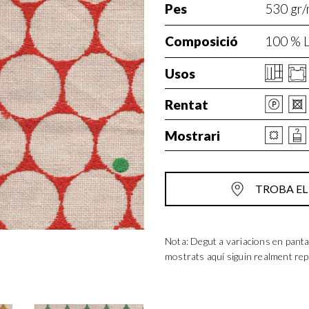
Pes
530 gr/
Composició
100 % L
Usos
Rentat
Mostrari
TROBA EL
Nota: Degut a variacions en panta
mostrats aquí siguin realment rep