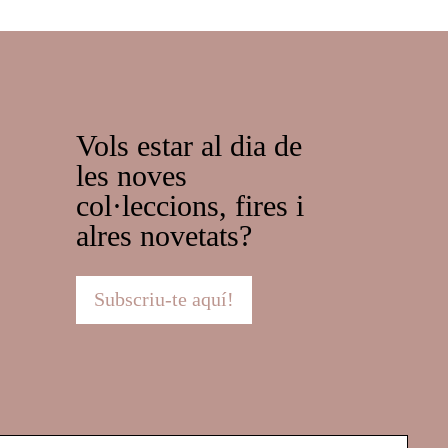
Vols estar al dia de
les noves
col·leccions, fires i
alres novetats?
Subscriu-te aquí!