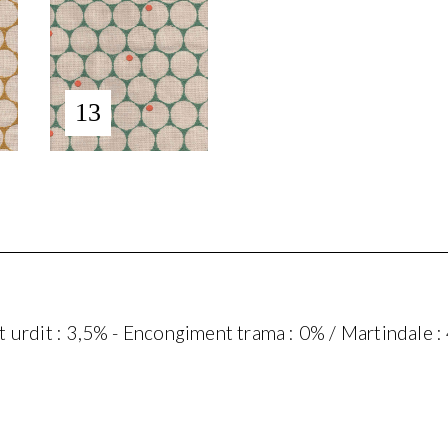
13
urdit : 3,5% - Encongiment trama : 0% / Martindale : 