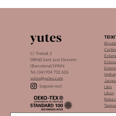
TEIXI
Broda
Cortin
C/ Treball, 3
Estam
08960 Sant Just Desvern
Estova
(Barcelona) SPAIN
Exteri
Tel.
(34) 934 732 626
Ignífug
yutes@yutes.com
Jacqu
Segueix-nos!
Llins
Llisos
Roba de
Tapiss