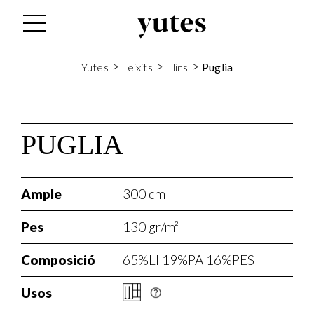
s
>
>
>
Yutes
Teixits
Llins
Puglia
PUGLIA
Ample
300 cm
Pes
130 gr/m²
Composició
65%LI 19%PA 16%PES
Usos