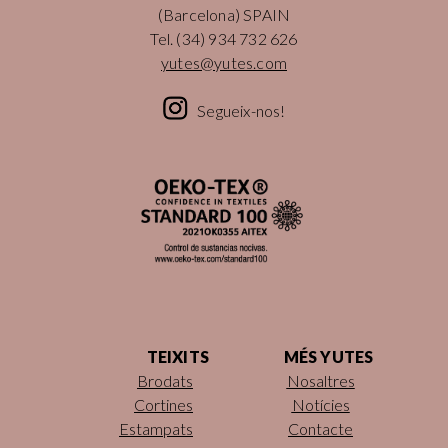
(Barcelona) SPAIN
Tel.
(34) 934 732 626
yutes@yutes.com
Segueix-nos!
TEIXITS
MÉS YUTES
Brodats
Nosaltres
Cortines
Notícies
Estampats
Contacte