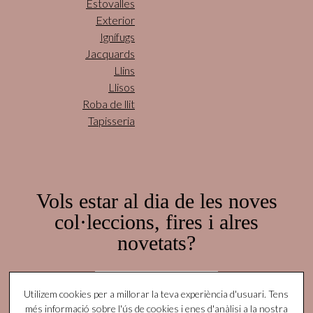
Estovalles
Exterior
Ignífugs
Jacquards
Llins
Llisos
Roba de llit
Tapisseria
Vols estar al dia de les noves
col·leccions, fires i alres
novetats?
Subscriu-te aquí!
Utilizem cookies per a millorar la teva experiència d'usuari. Tens
més informació sobre l'ús de cookies i enes d'anàlisi a la nostra