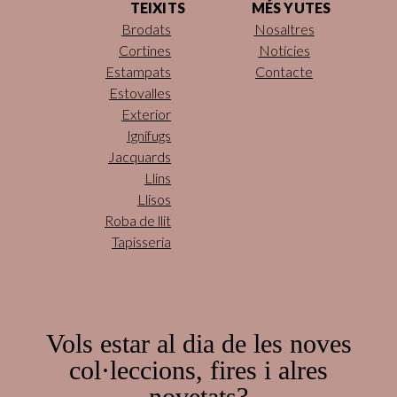
TEIXITS
MÉS YUTES
Brodats
Nosaltres
Cortines
Notícies
Estampats
Contacte
Estovalles
Exterior
Ignífugs
Jacquards
Llins
Llisos
Roba de llit
Tapisseria
Vols estar al dia de les noves
col·leccions, fires i alres
novetats?