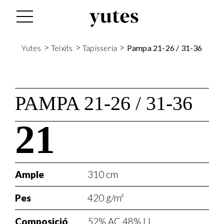
>
>
>
Yutes
Teixits
Tapisseria
Pampa 21-26 / 31-36
PAMPA 21-26 / 31-36
21
Ample
310 cm
Pes
420 g/m²
Composició
52% AC 48% LI