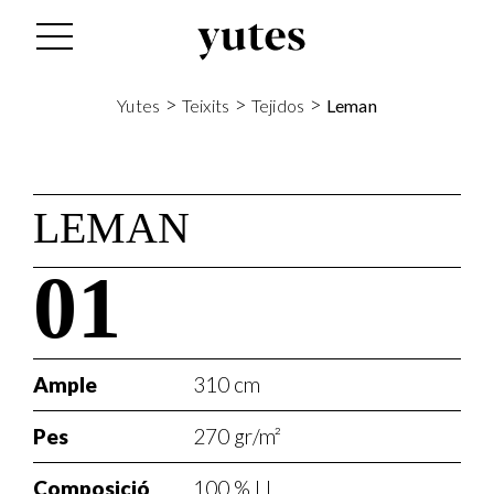
>
>
>
Yutes
Teixits
Tejidos
Leman
LEMAN
01
Ample
310 cm
Pes
270 gr/m²
Composició
100 % LI