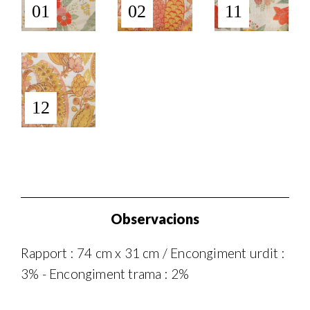
01
02
11
12
Observacions
Rapport : 74 cm x 31 cm / Encongiment urdit :
3% - Encongiment trama : 2%