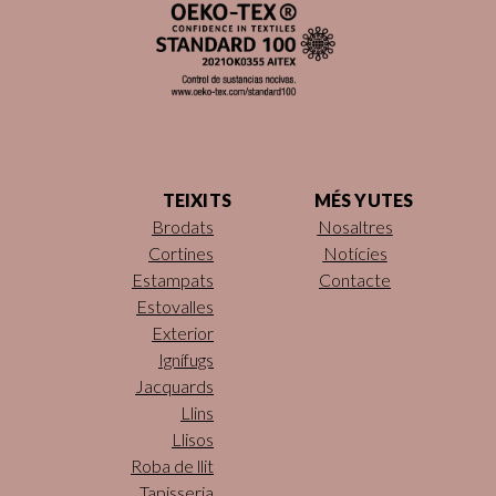
TEIXITS
MÉS YUTES
Brodats
Nosaltres
Cortines
Notícies
Estampats
Contacte
Estovalles
Exterior
Ignífugs
Jacquards
Llins
Llisos
Roba de llit
Tapisseria