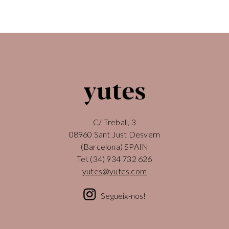
C/ Treball, 3
08960 Sant Just Desvern
(Barcelona) SPAIN
Tel.
(34) 934 732 626
yutes@yutes.com
Segueix-nos!