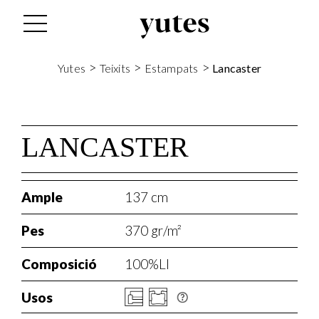
s
>
>
>
Yutes
Teixits
Estampats
Lancaster
LANCASTER
Ample
137 cm
Pes
370 gr/m²
Composició
100%LI
Usos