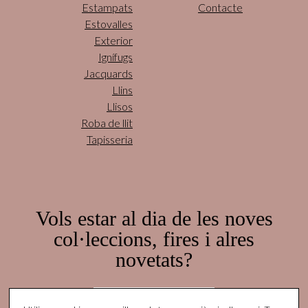
Estampats
Contacte
Estovalles
Exterior
Ignífugs
Jacquards
Llins
Llisos
Roba de llit
Tapisseria
Vols estar al dia de les noves
col·leccions, fires i alres
novetats?
Subscriu-te aquí!