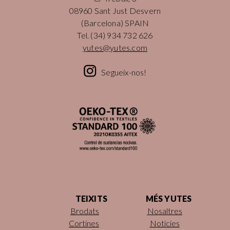
08960 Sant Just Desvern
(Barcelona) SPAIN
Tel.
(34) 934 732 626
yutes@yutes.com
Segueix-nos!
TEIXITS
MÉS YUTES
Brodats
Nosaltres
Cortines
Notícies