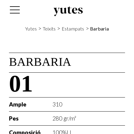
>
>
>
Yutes
Teixits
Estampats
Barbaria
BARBARIA
01
Ample
310
Pes
280 gr/m²
Composició
100%LI