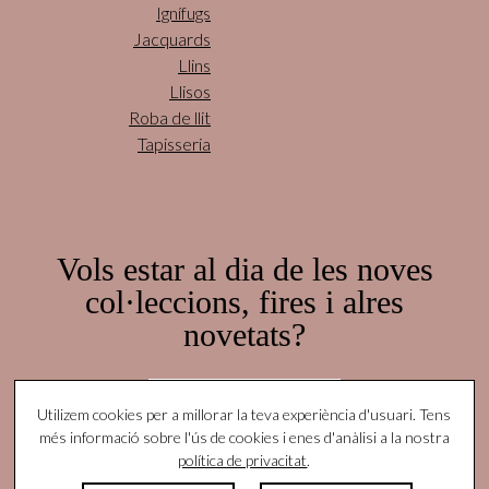
Ignífugs
Jacquards
Llins
Llisos
Roba de llit
Tapisseria
Vols estar al dia de les noves
col·leccions, fires i alres
novetats?
Subscriu-te aquí!
Utilizem cookies per a millorar la teva experiència d'usuari. Tens
més informació sobre l'ús de cookies i enes d'anàlisi a la nostra
política de privacitat
.