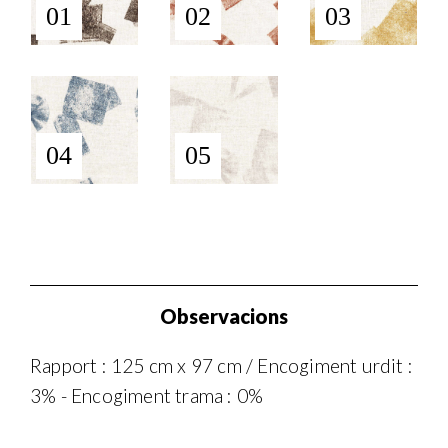
01
02
03
04
05
Observacions
Rapport : 125 cm x 97 cm / Encogiment urdit :
3% - Encogiment trama : 0%