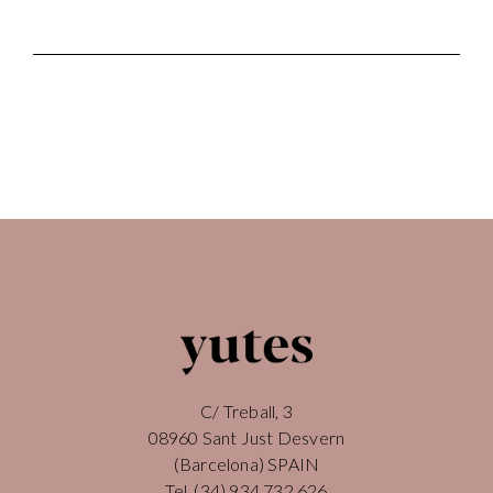
C/ Treball, 3
08960 Sant Just Desvern
(Barcelona) SPAIN
Tel.
(34) 934 732 626