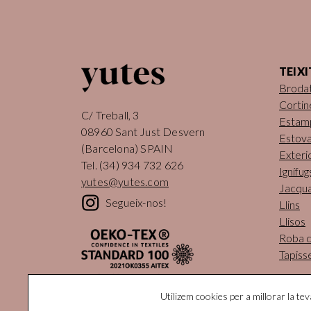
TEIXI
Broda
Cortin
C/ Treball, 3
Estam
08960 Sant Just Desvern
Estova
(Barcelona) SPAIN
Exteri
Tel.
(34) 934 732 626
Ignífug
yutes@yutes.com
Jacqu
Segueix-nos!
Llins
Llisos
Roba de
Tapiss
Utilizem cookies per a millorar la te