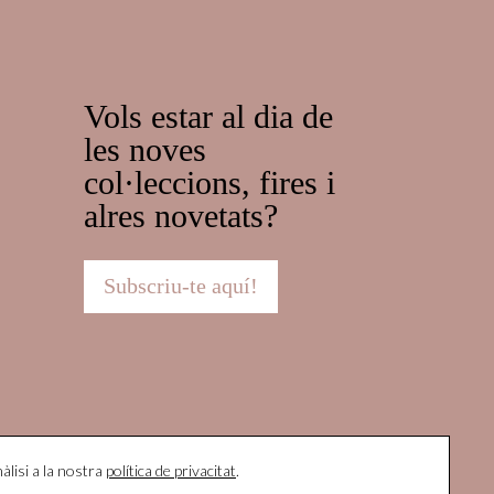
Vols estar al dia de
les noves
col·leccions, fires i
alres novetats?
Subscriu-te aquí!
àlisi a la nostra
política de privacitat
.