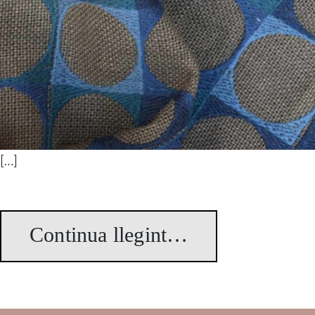
[…]
Continua llegint…
from Cuadricu