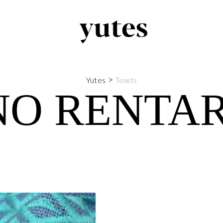
>
Yutes
Teixits
NO RENTA