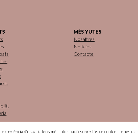
TS
MÉS YUTES
ts
Nosaltres
es
Notícies
pats
Contacte
lles
or
s
ards
 llit
eria
va experiència d'usuari. Tens més informació sobre l'ús de cookies i enes d'an