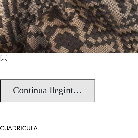
[…]
Continua llegint…
from Etmil
CUADRICULA