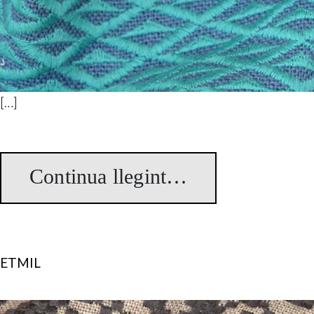
[…]
Continua llegint…
from Rombic
ETMIL